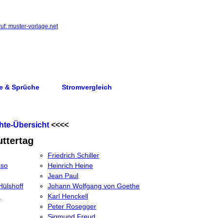
e & Sprüche
Stromvergleich
hte-Übersicht
<<<<
ttertag
Friedrich Schiller
sso
Heinrich Heine
Jean Paul
Hülshoff
Johann Wolfgang von Goethe
n
Karl Henckell
Peter Rosegger
Sigmund Freud