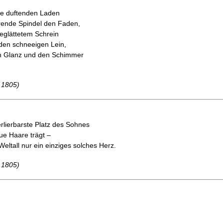
die duftenden Laden
rende Spindel den Faden,
geglättetem Schrein
den schneeigen Lein,
n Glanz und den Schimmer
– 1805)
rlierbarste Platz des Sohnes
ue Haare trägt –
eltall nur ein einziges solches Herz.
– 1805)