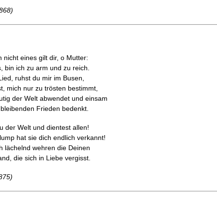
1868)
nicht eines gilt dir, o Mutter:
, bin ich zu arm und zu reich.
ed, ruhst du mir im Busen,
, mich nur zu trösten bestimmt,
tig der Welt abwendet und einsam
 bleibenden Frieden bedenkt.
u der Welt und dientest allen!
lump hat sie dich endlich verkannt!
ch lächelnd wehren die Deinen
d, die sich in Liebe vergisst.
875)