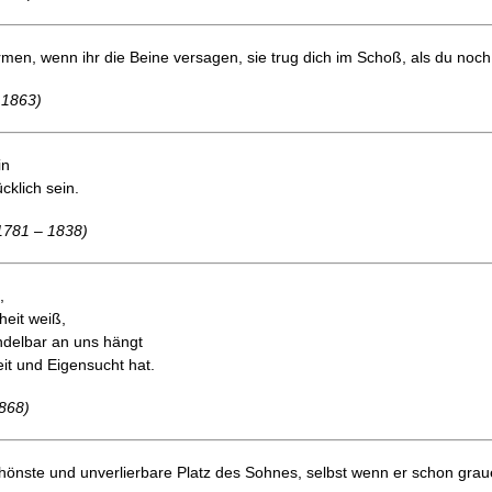
men, wenn ihr die Beine versagen, sie trug dich im Schoß, als du noch 
 1863)
in
cklich sein.
1781 – 1838)
,
eit weiß,
ndelbar an uns hängt
it und Eigensucht hat.
1868)
chönste und unverlierbare Platz des Sohnes, selbst wenn er schon grau