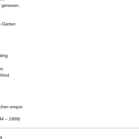
 genesen,
n Gärten
frig
re,
 Kind.
mchen empor.
844 – 1909)
n